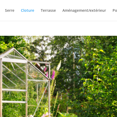
Serre
Cloture
Terrasse
Aménagement/extérieur
Po