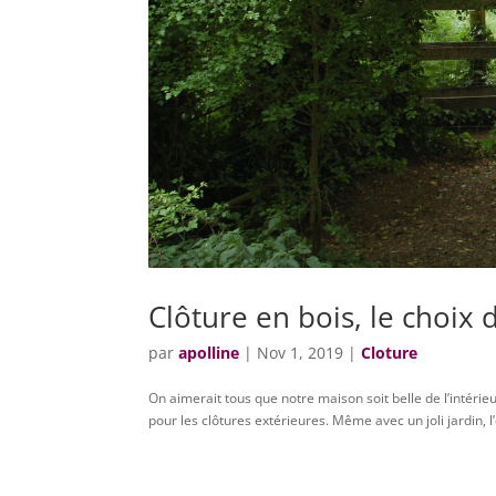
Clôture en bois, le choix d
par
apolline
|
Nov 1, 2019
|
Cloture
On aimerait tous que notre maison soit belle de l’intérie
pour les clôtures extérieures. Même avec un joli jardin, l