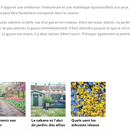
r. Il apporte une ambiance chaleureuse et une esthétique époustouflant aux yeux.
et peut être facilement transporté dans la voiture.
vez admirer la belle vue d’un gazon en rouleau. Votre terrasse, balcon, ou jardi
e ne pas piétiner le gazon immédiatement. Il faut attendre jusqu’à ce que le sol so
ère. Le gazon est vivant, il a donc besoin d’être nourri. Prévoyez également la prem
etenir son
La cabane et l’abri
Quels sont les
in
de jardin: des allies
arbustes ideaux
de poids pour faire
pour l’obtention