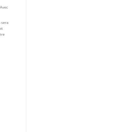
 Avec
n sera
it
ière