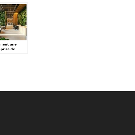
de son jardin un
des fleurs jaunes ?
endroit cosy et
fonctionnel?
ment une
eprise de
talisation pour
professionnels
sforme vos
ces de travail