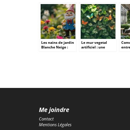
Les nains de jardin
Le mur vegetal
Com
Blanche Neige :
artificiel : une
entr
entre folklore
solution decorative
végé
européen et
pour les amateurs
les 
mythologie du petit
de papillons
tran
peuple
espa
Me joindre
Contact
Mentions Légales