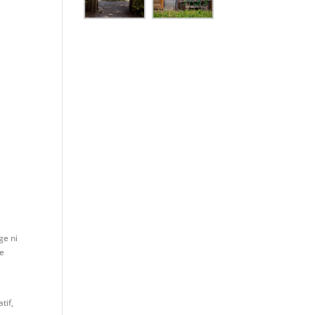
ge ni
re
tif,