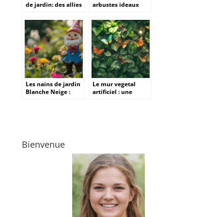
de jardin: des allies
arbustes ideaux
de poids pour faire
pour l’obtention
de son jardin un
des fleurs jaunes ?
endroit cosy et
fonctionnel?
Les nains de jardin
Le mur vegetal
Blanche Neige :
artificiel : une
entre folklore
solution decorative
européen et
pour les amateurs
mythologie du petit
de papillons
peuple
Bienvenue