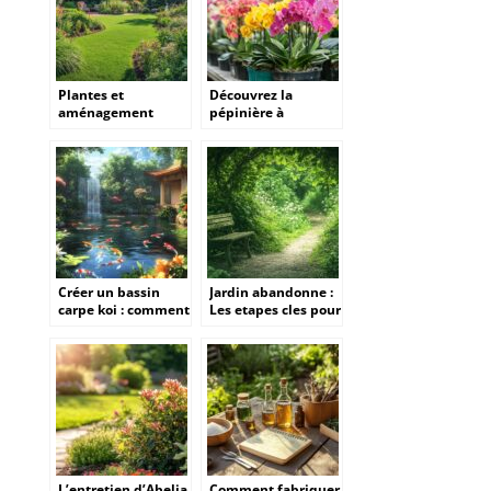
Plantes et
Découvrez la
aménagement
pépinière à
extérieur : conseils
Quimper pour des
pour un jardin
plantes exotiques
luxuriant
uniques
Créer un bassin
Jardin abandonne :
carpe koi : comment
Les etapes cles pour
maintenir la
tester et ameliorer
température idéale
la qualite du sol
en toute saison
L’entretien d’Abelia
Comment fabriquer