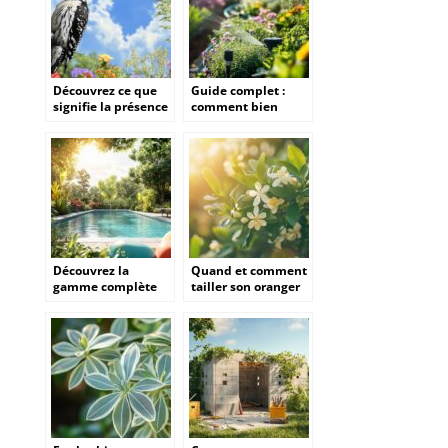
Découvrez ce que
Guide complet :
signifie la présence
comment bien
d’un pivert dans
choisir son système
votre jardin et
d’arrosage
protégez vos arbres
automatique sans
sans cruauté
se tromper
Découvrez la
Quand et comment
gamme complète
tailler son oranger
de piscines Gre
du Mexique selon
pour un été
son mode de
rafraîchissant
plantation