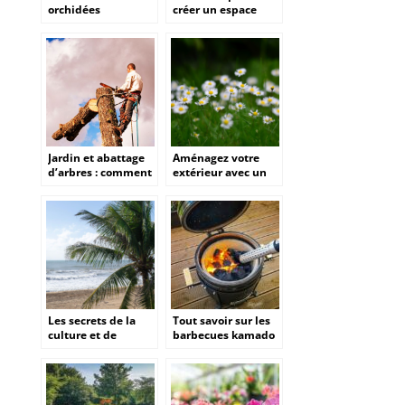
orchidées
créer un espace
Phalaenopsis ?
extérieur parfait
Jardin et abattage
Aménagez votre
d’arbres : comment
extérieur avec un
proceder ?
paysagiste à angers
pour des espaces
esthétiques et
fonctionnels
Les secrets de la
Tout savoir sur les
culture et de
barbecues kamado
l’entretien du butia
en céramique :
capitata
choisir et utiliser
votre grill