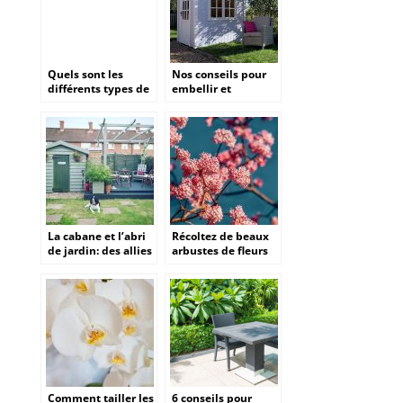
Quels sont les
Nos conseils pour
différents types de
embellir et
clôtures pour un
optimiser votre
jardin ?
jardin.
La cabane et l’abri
Récoltez de beaux
de jardin: des allies
arbustes de fleurs
de poids pour faire
pour en faire un
de son jardin un
bouquet
endroit cosy et
fonctionnel?
Comment tailler les
6 conseils pour