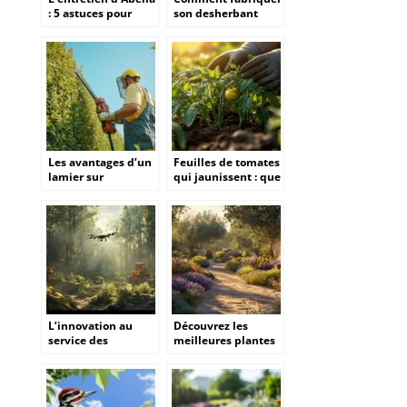
: 5 astuces pour
son desherbant
proteger votre
naturel bio fait
arbuste pendant la
maison sans risque
saison froide
pour vos plantes
ornementales
Les avantages d’un
Feuilles de tomates
lamier sur
qui jaunissent : que
télescopique pour
faire pour traiter
l’élagage
efficacement vos
professionnel
plants mal arrosés ?
L’innovation au
Découvrez les
service des
meilleures plantes
solutions
méditerranéennes
forestières robustes
pour sublimer votre
et performantes
jardin