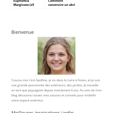
Euphorbia
Comment
Marginata (x5
construire un abri
graines) : la plante
de jardin en
blanche
parpaing : guide
incontournable du
complet des étapes
jardin de nuit
et du budget à
prévoir
Bienvenue
Coucou moi c’est Apolline, je vis dans la Loire à Feneu, et je suis
une grande passionnée des extérieurs, des jardins. Je travaille
en tant que paysagiste depuis maintenant 4 ans. Au sein de mon
blog découvrez toutes mes astuces et conseils pour embellir
votre espace extérieur.
Meilleures inspirations jardin