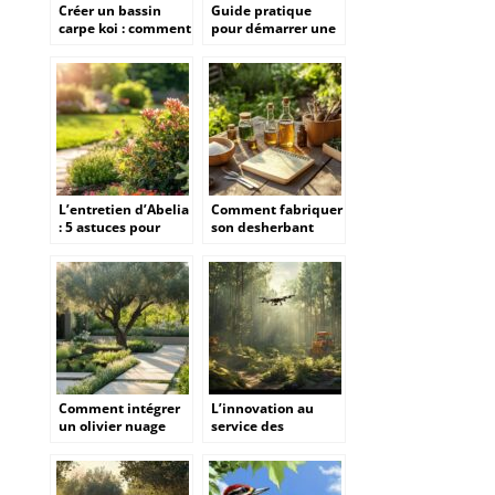
Créer un bassin
Guide pratique
carpe koi : comment
pour démarrer une
maintenir la
tronçonneuse Stihl :
température idéale
De la préparation à
en toute saison
la mise en marche
L’entretien d’Abelia
Comment fabriquer
: 5 astuces pour
son desherbant
proteger votre
naturel bio fait
arbuste pendant la
maison sans risque
saison froide
pour vos plantes
ornementales
Comment intégrer
L’innovation au
un olivier nuage
service des
dans
solutions
l’aménagement
forestières robustes
paysager de votre
et performantes