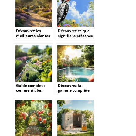
jardin
Découvrez les
Découvrez ce que
meilleures plantes
signifie la présence
méditerranéennes
d’un pivert dans
pour sublimer votre
votre jardin et
jardin
protégez vos arbres
sans cruauté
Guide complet :
Découvrez la
comment bien
gamme complète
choisir son système
de piscines Gre
d’arrosage
pour un été
automatique sans
rafraîchissant
se tromper