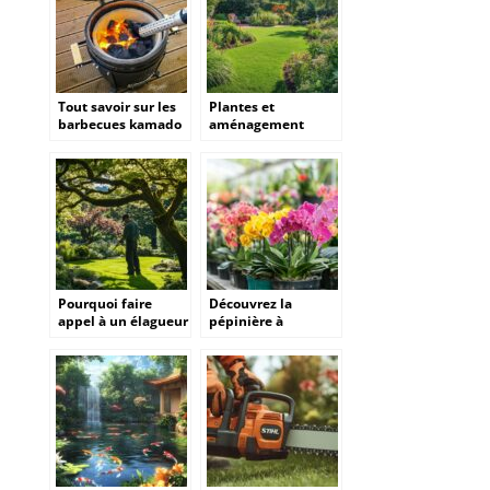
Tout savoir sur les
Plantes et
barbecues kamado
aménagement
en céramique :
extérieur : conseils
choisir et utiliser
pour un jardin
votre grill
luxuriant
Pourquoi faire
Découvrez la
appel à un élagueur
pépinière à
à Buron pour
Quimper pour des
l’entretien de vos
plantes exotiques
arbres ?
uniques