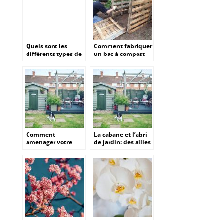
Quels sont les
Comment fabriquer
différents types de
un bac à compost
clôtures pour un
en palettes ?
jardin ?
Comment
La cabane et l’abri
amenager votre
de jardin: des allies
jardin a l’approche
de poids pour faire
du printemps
de son jardin un
endroit cosy et
fonctionnel?