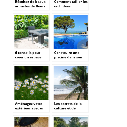
Récoltez de beaux
Comment tailler les
arbustes de fleurs
orchidées
pour en faire un
Phalaenopsis ?
bouquet
6 conseils pour
Construire une
créer un espace
piscine dans son
extérieur parfait
jardin : Un projet
ambitieux
Aménagez votre
Les secrets de la
extérieur avec un
culture et de
paysagiste à angers
l’entretien du butia
pour des espaces
capitata
esthétiques et
fonctionnels