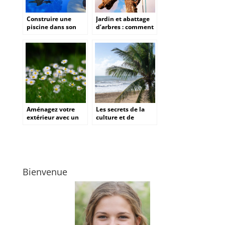
Construire une
Jardin et abattage
piscine dans son
d’arbres : comment
jardin : Un projet
proceder ?
ambitieux
Aménagez votre
Les secrets de la
extérieur avec un
culture et de
paysagiste à angers
l’entretien du butia
pour des espaces
capitata
esthétiques et
fonctionnels
Bienvenue