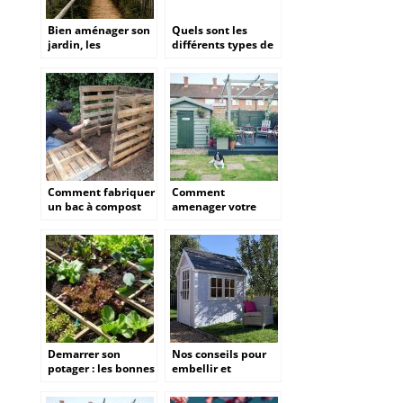
Bien aménager son
Quels sont les
jardin, les
différents types de
différents éléments
clôtures pour un
à prendre en
jardin ?
compte.
Comment fabriquer
Comment
un bac à compost
amenager votre
en palettes ?
jardin a l’approche
du printemps
Demarrer son
Nos conseils pour
potager : les bonnes
embellir et
pratiques pour ses
optimiser votre
premiers legumes
jardin.