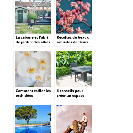
maison
La cabane et l’abri
Récoltez de beaux
de jardin: des allies
arbustes de fleurs
de poids pour faire
pour en faire un
de son jardin un
bouquet
endroit cosy et
fonctionnel?
Comment tailler les
6 conseils pour
orchidées
créer un espace
Phalaenopsis ?
extérieur parfait