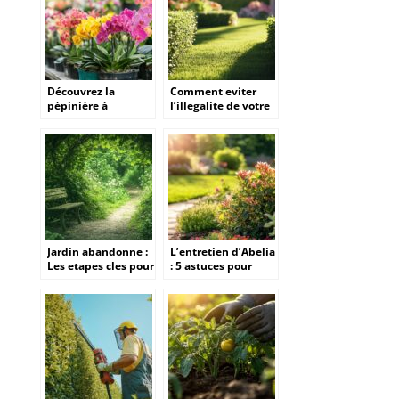
haies à Buron ?
pratique et saine
Découvrez la
Comment eviter
pépinière à
l’illegalite de votre
Quimper pour des
haie mitoyenne
plantes exotiques
grace a un entretien
uniques
regulier
Jardin abandonne :
L’entretien d’Abelia
Les etapes cles pour
: 5 astuces pour
tester et ameliorer
proteger votre
la qualite du sol
arbuste pendant la
saison froide