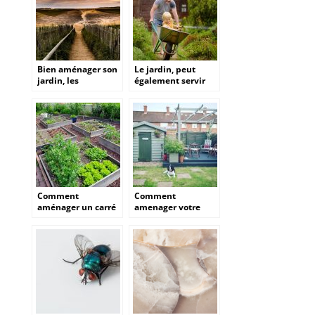
Bien aménager son
Le jardin, peut
jardin, les
également servir
différents éléments
pour les enfants !
à prendre en
compte.
Comment
Comment
aménager un carré
amenager votre
potager dans son
jardin a l’approche
jardin ?
du printemps