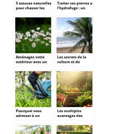
5 astuces naturelles
Traiter ses pierres a
pour chasser les
l’hydrofuge : un
mouches
rituel d’entretien
efficace
Aménagez votre
Les secrets de la
extérieur avec un
culture et de
paysagiste à angers
l’entretien du butia
pour des espaces
capitata
esthétiques et
fonctionnels
Pourquoi vous
Les multiples
adresser à un
avantages des
élagueur
légumes surgelés
professionnel pour
pour une
l’entretien de vos
alimentation