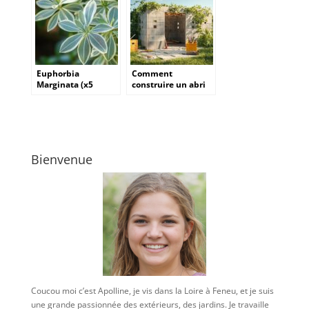
batterie
performante pour
les grands espaces
Euphorbia
Comment
Marginata (x5
construire un abri
graines) : la plante
de jardin en
blanche
parpaing : guide
incontournable du
complet des étapes
jardin de nuit
et du budget à
prévoir
Bienvenue
Coucou moi c’est Apolline, je vis dans la Loire à Feneu, et je suis
une grande passionnée des extérieurs, des jardins. Je travaille