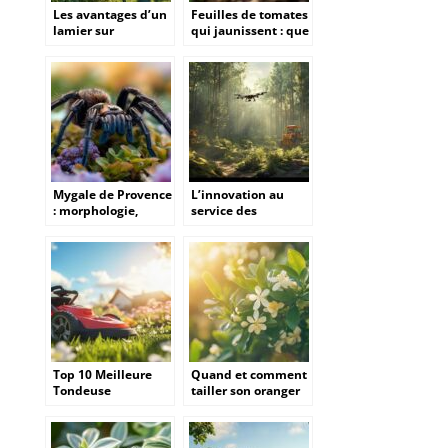
Les avantages d’un
Feuilles de tomates
lamier sur
qui jaunissent : que
télescopique pour
faire pour traiter
l’élagage
efficacement vos
professionnel
plants mal arrosés ?
Mygale de Provence
L’innovation au
: morphologie,
service des
habitat et signes
solutions
distinctifs
forestières robustes
et performantes
Top 10 Meilleure
Quand et comment
Tondeuse
tailler son oranger
electrique fevrier
du Mexique selon
2025 – Comparatif –
son mode de
Tests – Avis avec
plantation