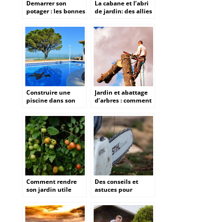
Demarrer son
La cabane et l’abri
potager : les bonnes
de jardin: des allies
pratiques pour ses
de poids pour faire
premiers legumes
de son jardin un
maison
endroit cosy et
fonctionnel?
Construire une
Jardin et abattage
piscine dans son
d’arbres : comment
jardin : Un projet
proceder ?
ambitieux
Comment rendre
Des conseils et
son jardin utile
astuces pour
avec un potager de
trouver la meilleure
tomates?
affuteuse de chaine
à tronçonneuse