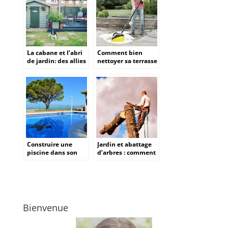
La cabane et l’abri
Comment bien
de jardin: des allies
nettoyer sa terrasse
de poids pour faire
?
de son jardin un
endroit cosy et
fonctionnel?
Construire une
Jardin et abattage
piscine dans son
d’arbres : comment
jardin : Un projet
proceder ?
ambitieux
Bienvenue