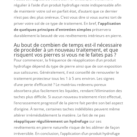
régulier à l’aide d’un produit hydrofuge reste indispensable afin
de maintenir votre sol en parfait état, d’autant que ce dernier
n’est pas des plus onéreux. C’est vous dire si vous auriez tort de
priver votre sol de ce type de traitement. En bref,
l’application
de quelques principes d’entretien simples
préservera
durablement la beauté de vos revêtements intérieurs en pierre.
Au bout de combien de temps est-il nécessaire
de procéder à un nouveau traitement, et que
risquent vos pierres si vous ne le faites pas ?
Pour commencer, la fréquence de réapplication d’un produit
hydrofuge dépend du type de pierre ainsi que de son exposition
aux salissures. Généralement, il est conseillé de renouveler le
traitement protecteur tous les 1 à 5 ans environ. Les signes
d’une perte d’efficacité ? Le matériau redevenu poreux
absorbera plus facilement les liquides, rendant l’élimination des
taches plus difficile. Si aucun nouveau traitement n’est effectué,
l’encrassement progressif de la pierre fait perdre son bel aspect
d’origine. À terme, certaines taches indélébiles peuvent même
altérer irrémédiablement la matière. Le fait de ne pas
réappliquer régulièrement un hydrofuge
sur ses
revêtements en pierre naturelle risque de les abîmer de façon
irréversible. En conclusion, l’application d’un produit hydrofuge