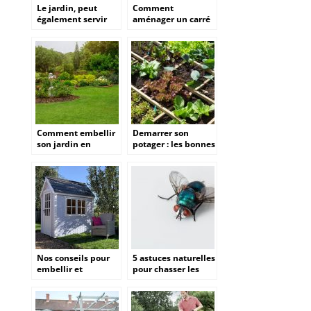
Le jardin, peut
Comment
également servir
aménager un carré
pour les enfants !
potager dans son
jardin ?
Comment embellir
Demarrer son
son jardin en
potager : les bonnes
utilisant des
pratiques pour ses
simples astuces ?
premiers legumes
maison
Nos conseils pour
5 astuces naturelles
embellir et
pour chasser les
optimiser votre
mouches
jardin.