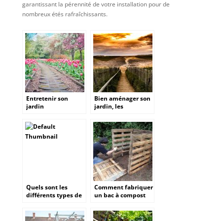
garantissant la pérennité de votre installation pour de
nombreux étés rafraîchissants.
Entretenir son
Bien aménager son
jardin
jardin, les
différents éléments
à prendre en
compte.
Quels sont les
Comment fabriquer
différents types de
un bac à compost
clôtures pour un
en palettes ?
jardin ?