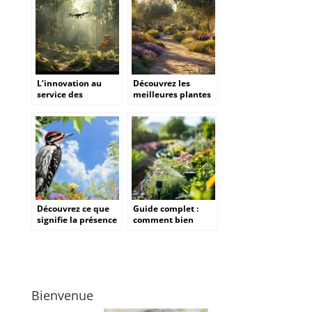
paysager de votre
autonome pour
jardin
sécuriser votre
maison
L’innovation au
Découvrez les
service des
meilleures plantes
solutions
méditerranéennes
forestières robustes
pour sublimer votre
et performantes
jardin
Découvrez ce que
Guide complet :
signifie la présence
comment bien
d’un pivert dans
choisir son système
votre jardin et
d’arrosage
protégez vos arbres
automatique sans
sans cruauté
se tromper
Bienvenue