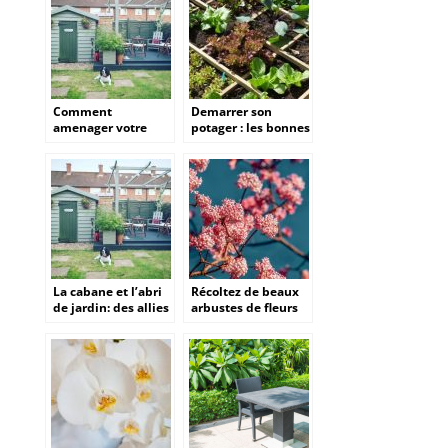
Comment
Demarrer son
amenager votre
potager : les bonnes
jardin a l’approche
pratiques pour ses
du printemps
premiers legumes
maison
La cabane et l’abri
Récoltez de beaux
de jardin: des allies
arbustes de fleurs
de poids pour faire
pour en faire un
de son jardin un
bouquet
endroit cosy et
fonctionnel?