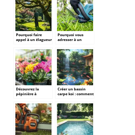
Pourquoi faire
Pourquoi vous
appel à un élagueur
adresser à un
à Buron pour
élagueur
l’entretien de vos
professionnel pour
arbres ?
l’entretien de vos
haies à Buron ?
Découvrez la
Créer un bassin
pépinière à
carpe koi : comment
Quimper pour des
maintenir la
plantes exotiques
température idéale
uniques
en toute saison