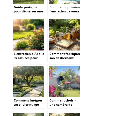
Guide pratique
Comment optimiser
pour démarrer une
l’entretien de votre
tronçonneuse Stihl :
piscine a La
De la préparation à
Rochelle pour une
la mise en marche
eau impeccable
L’entretien d’Abelia
Comment fabriquer
: 5 astuces pour
son desherbant
proteger votre
naturel bio fait
arbuste pendant la
maison sans risque
saison froide
pour vos plantes
ornementales
Comment intégrer
Comment choisir
un olivier nuage
une caméra de
dans
surveillance
l’aménagement
extérieur sans fil