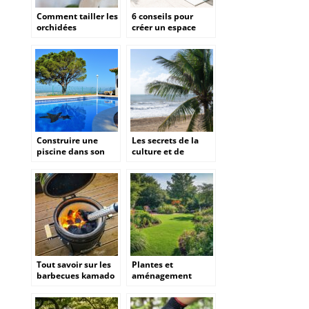
Comment tailler les
6 conseils pour
orchidées
créer un espace
Phalaenopsis ?
extérieur parfait
Construire une
Les secrets de la
piscine dans son
culture et de
jardin : Un projet
l’entretien du butia
ambitieux
capitata
Tout savoir sur les
Plantes et
barbecues kamado
aménagement
en céramique :
extérieur : conseils
choisir et utiliser
pour un jardin
votre grill
luxuriant