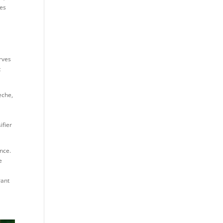
les
rves
t
èche,
ifier
nce.
e
rant