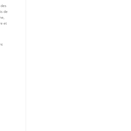
t des
is de
me,
re et
nt