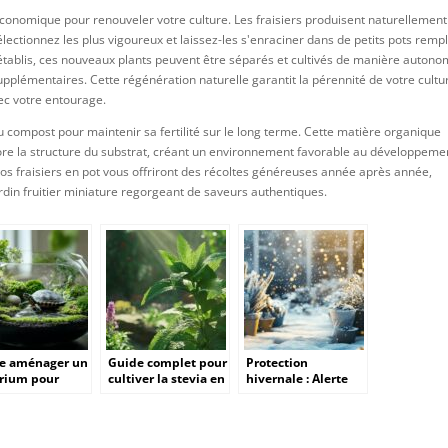
 économique pour renouveler votre culture. Les fraisiers produisent naturellemen
électionnez les plus vigoureux et laissez-les s'enraciner dans de petits pots rempl
 établis, ces nouveaux plants peuvent être séparés et cultivés de manière autono
pplémentaires. Cette régénération naturelle garantit la pérennité de votre cultu
vec votre entourage.
u compost pour maintenir sa fertilité sur le long terme. Cette matière organique
re la structure du substrat, créant un environnement favorable au développeme
 vos fraisiers en pot vous offriront des récoltes généreuses année après année,
rdin fruitier miniature regorgeant de saveurs authentiques.
e aménager un
Guide complet pour
Protection
arium pour
cultiver la stevia en
hivernale : Alerte
e : Créer
pot sur votre rebord
gel, 5 astuces
vironnement
de fenetre
surprenantes pour
 pour la
sauver vos plantes
oduction
du froid mortel