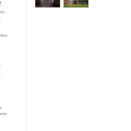
é
ent
t
ition
t
e
r
e
sante
e