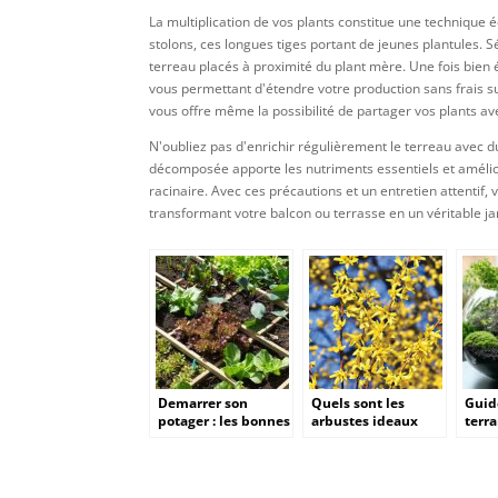
La multiplication de vos plants constitue une technique
stolons, ces longues tiges portant de jeunes plantules. S
terreau placés à proximité du plant mère. Une fois bien
vous permettant d'étendre votre production sans frais su
vous offre même la possibilité de partager vos plants a
N'oubliez pas d'enrichir régulièrement le terreau avec d
décomposée apporte les nutriments essentiels et amélio
racinaire. Avec ces précautions et un entretien attentif,
transformant votre balcon ou terrasse en un véritable ja
Demarrer son
Quels sont les
Guid
potager : les bonnes
arbustes ideaux
terr
pratiques pour ses
pour l’obtention
tortu
premiers legumes
des fleurs jaunes ?
l’en
maison
idéal
repr