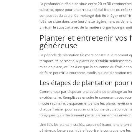
La profondeur idéale se situe entre 20 et 30 centimètres
substrat, optez pour un terreau spécial fraises ou créez
compost et du sable. Ce mélange doit être léger et offri
idéal se situe dans une fourchette légèrement acide, ent
Enrichir le substrat avec de la matière organique garanti
Planter et entretenir vos
généreuse
La période de plantation fin mars constitue le moment op
temporalité permet aux plants de s'établir solidement av
mise en place, veillez à ce que la couronne du fraisier s
de faire pourrir la couronne, tandis qu'une plantation tr
Les étapes de plantation pour
Commencez par disposer une couche de drainage au fond du
excédentaire. Remplissez ensuite le contenant avec votr
motte racinaire. L'espacement entre les plants revêt un
chaque fraisier pour assurer une bonne circulation de l'
fongiques qui affectionnent particulièrement les envir
Une fois les plants installés, tassez délicatement le te
généreux. Cette eau initiale favorise le contact entre les