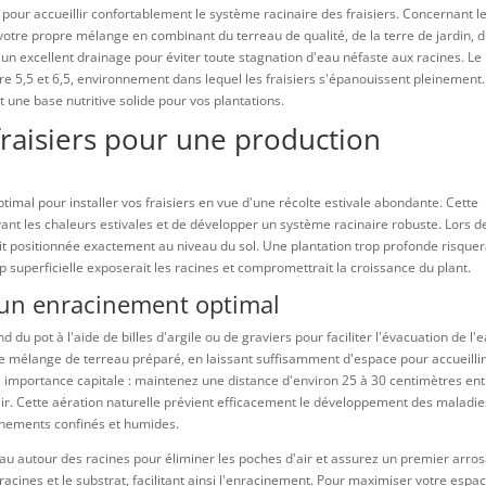
 pour accueillir confortablement le système racinaire des fraisiers. Concernant l
 votre propre mélange en combinant du terreau de qualité, de la terre de jardin, 
r un excellent drainage pour éviter toute stagnation d'eau néfaste aux racines. Le
re 5,5 et 6,5, environnement dans lequel les fraisiers s'épanouissent pleinement.
t une base nutritive solide pour vos plantations.
 fraisiers pour une production
timal pour installer vos fraisiers en vue d'une récolte estivale abondante. Cette
ant les chaleurs estivales et de développer un système racinaire robuste. Lors de
oit positionnée exactement au niveau du sol. Une plantation trop profonde risquer
op superficielle exposerait les racines et compromettrait la croissance du plant.
 un enracinement optimal
 pot à l'aide de billes d'argile ou de graviers pour faciliter l'évacuation de l'
e mélange de terreau préparé, en laissant suffisamment d'espace pour accueillir
e importance capitale : maintenez une distance d'environ 25 à 30 centimètres en
air. Cette aération naturelle prévient efficacement le développement des maladie
onnements confinés et humides.
rreau autour des racines pour éliminer les poches d'air et assurez un premier arro
 racines et le substrat, facilitant ainsi l'enracinement. Pour maximiser votre espac