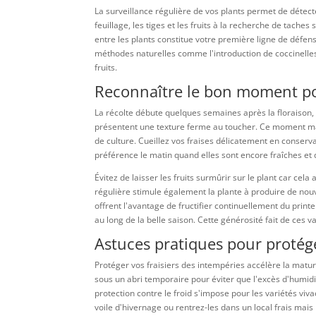
La surveillance régulière de vos plants permet de détect
feuillage, les tiges et les fruits à la recherche de tache
entre les plants constitue votre première ligne de défens
méthodes naturelles comme l'introduction de coccinelles
fruits.
Reconnaître le bon moment pour
La récolte débute quelques semaines après la floraison,
présentent une texture ferme au toucher. Ce moment ma
de culture. Cueillez vos fraises délicatement en conserv
préférence le matin quand elles sont encore fraîches et 
Évitez de laisser les fruits surmûrir sur le plant car cel
régulière stimule également la plante à produire de nouv
offrent l'avantage de fructifier continuellement du pri
au long de la belle saison. Cette générosité fait de ces va
Astuces pratiques pour protége
Protéger vos fraisiers des intempéries accélère la matura
sous un abri temporaire pour éviter que l'excès d'humidi
protection contre le froid s'impose pour les variétés vi
voile d'hivernage ou rentrez-les dans un local frais mai