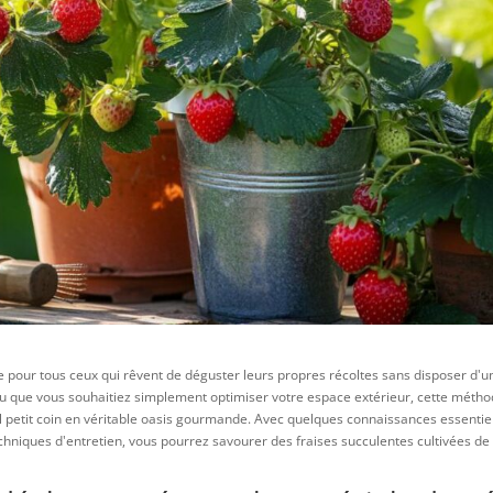
le pour tous ceux qui rêvent de déguster leurs propres récoltes sans disposer d'u
ou que vous souhaitiez simplement optimiser votre espace extérieur, cette méth
 petit coin en véritable oasis gourmande. Avec quelques connaissances essentie
echniques d'entretien, vous pourrez savourer des fraises succulentes cultivées de