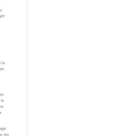
e
du
 pH
 la
ait
eau
 la
tre
s
sage
e, les