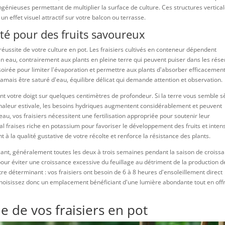
ingénieuses permettant de multiplier la surface de culture. Ces structures vertica
n effet visuel attractif sur votre balcon ou terrasse.
ité pour des fruits savoureux
 réussite de votre culture en pot. Les fraisiers cultivés en conteneur dépendent
 eau, contrairement aux plants en pleine terre qui peuvent puiser dans les rése
soirée pour limiter l'évaporation et permettre aux plants d'absorber efficacemen
amais être saturé d'eau, équilibre délicat qui demande attention et observation.
nt votre doigt sur quelques centimètres de profondeur. Si la terre vous semble s
haleur estivale, les besoins hydriques augmentent considérablement et peuvent
au, vos fraisiers nécessitent une fertilisation appropriée pour soutenir leur
cial fraises riche en potassium pour favoriser le développement des fruits et intens
 à la qualité gustative de votre récolte et renforce la résistance des plants.
ant, généralement toutes les deux à trois semaines pendant la saison de croissa
 pour éviter une croissance excessive du feuillage au détriment de la production d
tre déterminant : vos fraisiers ont besoin de 6 à 8 heures d'ensoleillement direct
Choisissez donc un emplacement bénéficiant d'une lumière abondante tout en off
ie de vos fraisiers en pot