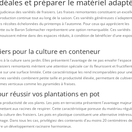
idéales et préparer le matériel adapt
 judicieux des variétés de fraisiers. Les fraises remontantes constituent un excell
 production continue tout au long de la saison. Ces variétés généreuses s'adapten
es récoltes échelonnées du printemps à l'automne. Pour ceux qui apprécient les
ette ou le Baron Solemacher représentent une option remarquable. Ces variétés
nouissent même dans des espaces réduits, à condition de bénéficier d'une expos
siers pour la culture en conteneur
s à la culture sans jardin. Elles présentent l'avantage de ne pas envahir l'espace
aisiers remontants méritent une attention spéciale car ils fleurissent et fructifien
lte sur une surface limitée. Cette caractéristique les rend incomparables pour un
nes variétés combinent petite taille et productivité élevée, permettant de cultive
tèmes verticaux comme les pyramides à fraises.
ur réussir vos plantations en pot
la productivité de vos plants. Les pots en terracotta présentent l'avantage majeur
mettant aux racines de respirer. Cette caractéristique poreuse du matériau régul
la culture des fraisiers. Les pots en plastique constituent une alternative intéres
ainage. Dans tous les cas, privilégiez des contenants d'au moins 20 centimètres d
tre un développement racinaire harmonieux.