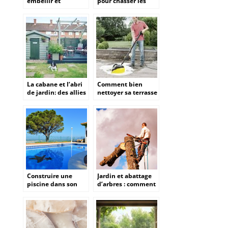
embellir et
pour chasser les
optimiser votre
mouches
jardin.
La cabane et l’abri
Comment bien
de jardin: des allies
nettoyer sa terrasse
de poids pour faire
?
de son jardin un
endroit cosy et
fonctionnel?
Construire une
Jardin et abattage
piscine dans son
d’arbres : comment
jardin : Un projet
proceder ?
ambitieux