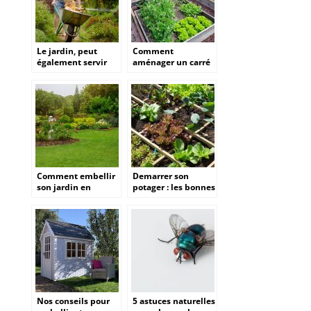
Le jardin, peut
Comment
également servir
aménager un carré
pour les enfants !
potager dans son
jardin ?
Comment embellir
Demarrer son
son jardin en
potager : les bonnes
utilisant des
pratiques pour ses
simples astuces ?
premiers legumes
maison
Nos conseils pour
5 astuces naturelles