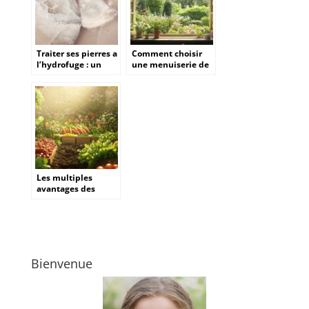
Traiter ses pierres a
Comment choisir
l’hydrofuge : un
une menuiserie de
rituel d’entretien
fenêtre à Vannes
efficace
pour un confort
optimal
Les multiples
avantages des
légumes surgelés
pour une
alimentation
pratique et saine
Bienvenue